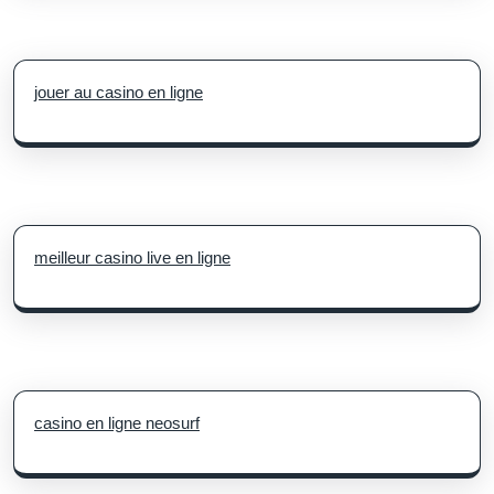
jouer au casino en ligne
meilleur casino live en ligne
casino en ligne neosurf