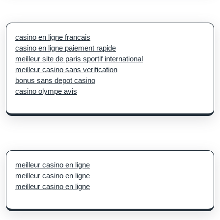
casino en ligne francais
casino en ligne paiement rapide
meilleur site de paris sportif international
meilleur casino sans verification
bonus sans depot casino
casino olympe avis
meilleur casino en ligne
meilleur casino en ligne
meilleur casino en ligne